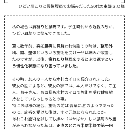
ひどい肩こりと慢性腰痛でお悩みだった50代の主婦Ｓ.Ｏ様
私の場合は
肩凝りと腰痛
です。学生時代から近視の故か、
ひどい肩凝りに悩んできました。
更に数年前、突如
腰痛
に見舞われ勿論その時は、
整形外
科、鍼、整体
といろいろ施術を受け一旦は痛みが改善し
たのですが、以後、
疲れたり無理をするとぶり返すとい
う慢性化状態になり困っていました。
その時、友人の一人から木村カイロを紹介されました。
彼女の話によると、彼女の家では、本人だけでなく、ご主
人、お子さん、お母様も木村カイロで施術を受け健康維
持をしていらっしゃるとの事。
特にお母様の場合、施術の前は‘青葉に塩‘のようであった
のに、施術を受けた後は、すぐ元気になられたとか。
あれこれ施術を試しても捗々（はかばか）しい腰痛の改善
がみられなかった私は、
正直のところ半信半疑で第一回