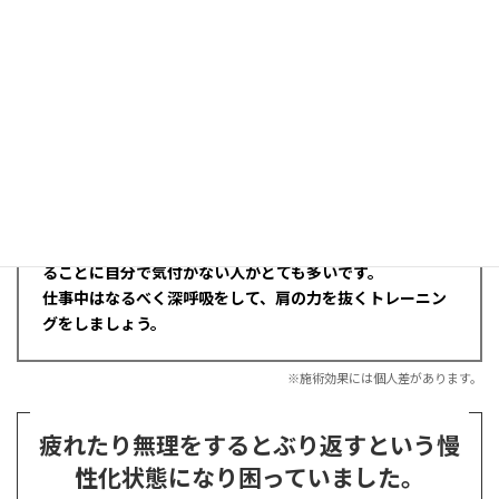
映像関連の仕事をされており、いつも画面を凝視している
ようです。
そのため、首・肩に緊張がつづき、それが首と肩のこり、
痛みとなっています。
首、肩の矯正も大切ですが、
仕事中の首、肩の力がうまく
抜くこと
ができれば、症状は劇的に良くなっていくので
す。
パソコンで仕事をされている方全ての方に言える事です
が、
仕事中に
歯をくいしばったり、首、肩、手に力が入ってい
ることに自分で気付かない人がとても多いです。
仕事中はなるべく深呼吸をして、肩の力を抜くトレーニン
グをしましょう。
※施術効果には個人差があります。
疲れたり無理をするとぶり返すという慢
性化状態になり困っていました。