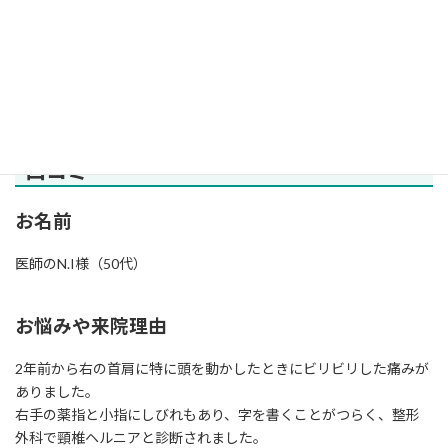
ぐっすりと眠れるようになります。
楽しく健康的な生活を取り戻すためにも、ぜひ当院の椎間板ヘル
ニア施術を役立ててください。
椎間板ヘルニアが改善されたお客様の声・
口コミ
お名前
医師のN.I様（50代）
お悩みや来院理由
2年前から右の首肩に特に頭を動かしたときにビリビリした痛みが
ありました。
右手の薬指と小指にしびれもあり、字を書くことがつらく、整形
外科で頸椎ヘルニアと診断されました。